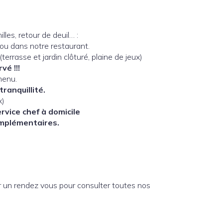
les, retour de deuil… :
 ou dans notre restaurant.
terrasse et jardin clôturé, plaine de jeux)
vé !!!
menu.
tranquillité.
x)
ervice chef à domicile
omplémentaires.
r un rendez vous pour consulter toutes nos